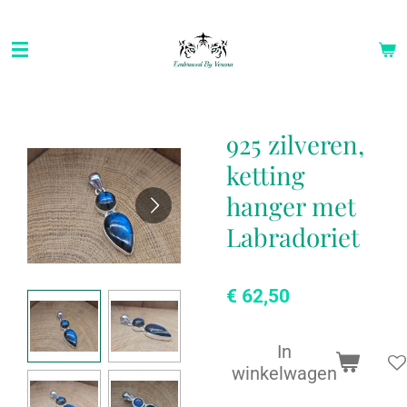
Ga
direct
naar
de
hoofdinhoud
925 zilveren,
ketting
hanger met
Labradoriet
€ 62,50
In
winkelwagen