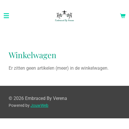
Ga
direct
naar
de
hoofdinhoud
Winkelwagen
Er zitten geen artikelen (meer) in de winkelwagen.
© 2026 Embraced By Verena
Powered by
JouwWeb