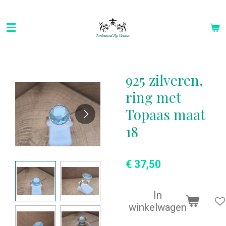
Ga
direct
naar
de
hoofdinhoud
925 zilveren,
ring met
Topaas maat
18
€ 37,50
In
winkelwagen