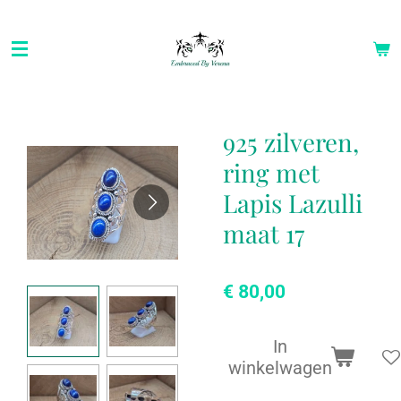
Ga
direct
naar
de
hoofdinhoud
925 zilveren,
ring met
Lapis Lazulli
maat 17
€ 80,00
In
winkelwagen