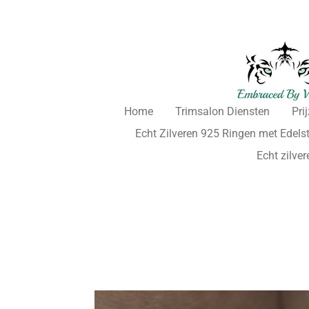
Ga
direct
naar
de
hoofdinhoud
Home
Trimsalon Diensten
Pri
Echt Zilveren 925 Ringen met Edels
Echt zilve