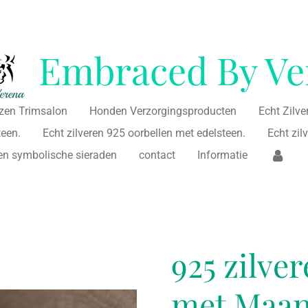
Embraced By Ve
jzen Trimsalon
Honden Verzorgingsproducten
Echt Zilv
teen.
Echt zilveren 925 oorbellen met edelsteen.
Echt zi
ren symbolische sieraden
contact
Informatie
925 zilve
met Maan