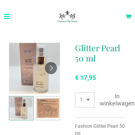
Ga
direct
naar
de
hoofdinhoud
Glitter Pearl
50 ml
€ 17,95
In
winkelwagen
Fashion Glitter Pearl 50
ml