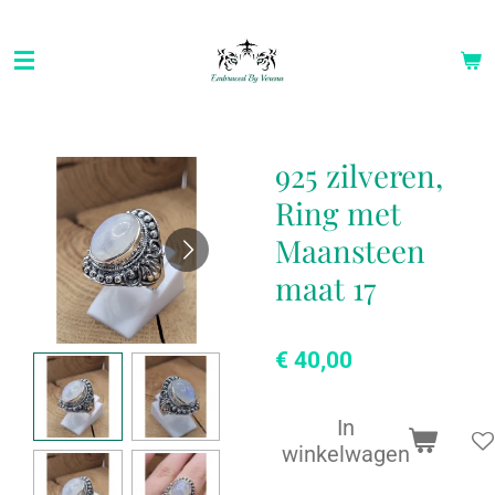
Ga
direct
naar
de
hoofdinhoud
925 zilveren,
Ring met
Maansteen
maat 17
€ 40,00
In
winkelwagen