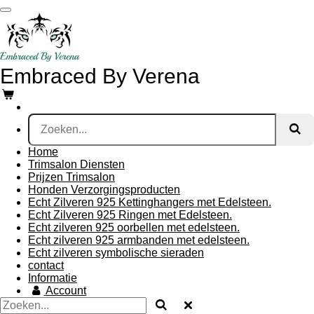
Ga
direct
naar
de
hoofdinhoud
Embraced By Verena
Home
Trimsalon Diensten
Prijzen Trimsalon
Honden Verzorgingsproducten
Echt Zilveren 925 Kettinghangers met Edelsteen.
Echt Zilveren 925 Ringen met Edelsteen.
Echt zilveren 925 oorbellen met edelsteen.
Echt zilveren 925 armbanden met edelsteen.
Echt zilveren symbolische sieraden
contact
Informatie
Account