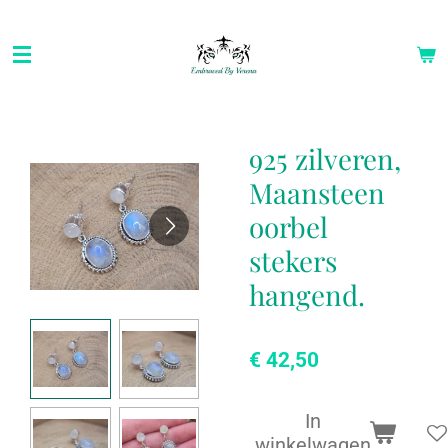
Ga
direct
naar
de
hoofdinhoud
925 zilveren,
Maansteen
oorbel
stekers
hangend.
€ 42,50
In
winkelwagen