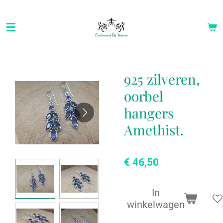
Ga
direct
naar
de
hoofdinhoud
925 zilveren,
oorbel
hangers
Amethist.
€ 46,50
In
winkelwagen