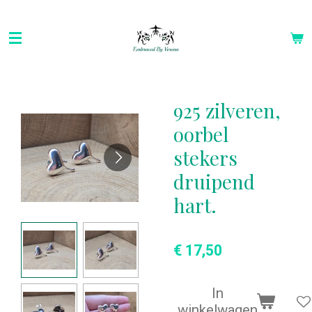
Ga
direct
naar
de
hoofdinhoud
925 zilveren,
oorbel
stekers
druipend
hart.
€ 17,50
In
winkelwagen