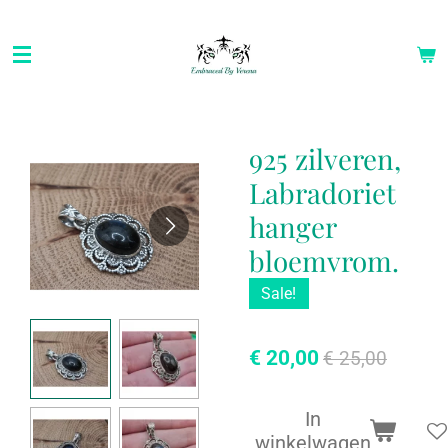
Ga
direct
naar
de
hoofdinhoud
925 zilveren,
Labradoriet
hanger
bloemvrom.
Sale!
€ 20,00
€ 25,00
In
winkelwagen