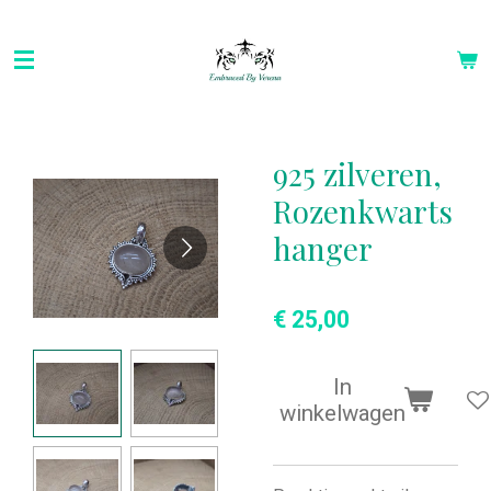
Ga
direct
naar
de
hoofdinhoud
925 zilveren,
Rozenkwarts
hanger
€ 25,00
In
winkelwagen