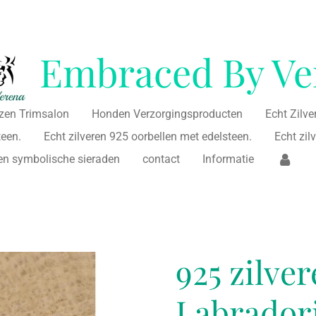
Embraced By Ve
jzen Trimsalon
Honden Verzorgingsproducten
Echt Zilv
teen.
Echt zilveren 925 oorbellen met edelsteen.
Echt zi
ren symbolische sieraden
contact
Informatie
925 zilve
Labrador