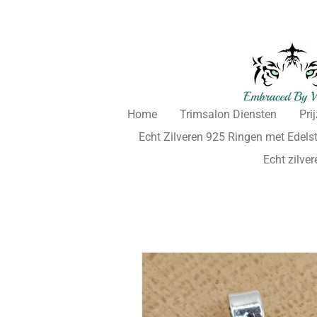
Ga
direct
naar
de
hoofdinhoud
Home
Trimsalon Diensten
Pri
Echt Zilveren 925 Ringen met Edels
Echt zilve